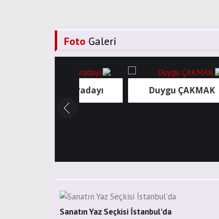
Foto
Galeri
Berşan Karadayı
Duygu ÇAKMAK
Sanatın Yaz Seçkisi İstanbul'da