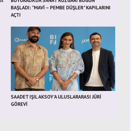
it
BÜYÜKADA’DA SANAT RÜZGÂRI BUGÜN
BAŞLADI: "MAVİ – PEMBE DÜŞLER" KAPILARINI
AÇTI
SAADET IŞIL AKSOY’A ULUSLARARASI JÜRİ
GÖREVİ