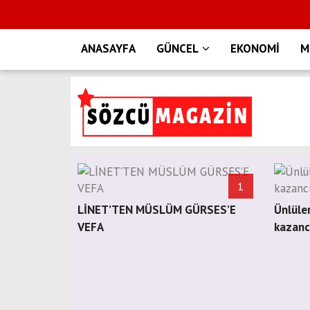
ANASAYFA
GÜNCEL
EKONOMİ
M
1
LİNET’TEN MÜSLÜM GÜRSES’E
Ünlüleri
VEFA
kazancı