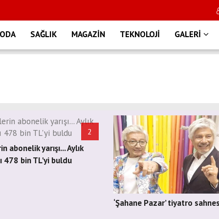
ODA
SAĞLIK
MAGAZİN
TEKNOLOJİ
GALERİ
2
n abonelik yarışı... Aylık
 478 bin TL'yi buldu
‘Şahane Pazar’ tiyatro sahne