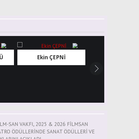
Ekin ÇEPNİ
Berşan Karadayı