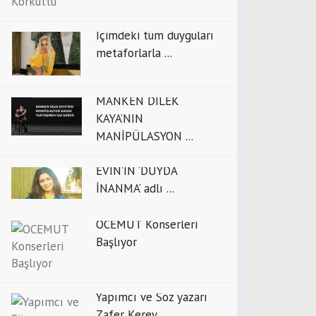
İçimdeki tüm duyguları
metaforlarla ...
MANKEN DİLEK
KAYA’NIN
MANİPÜLASYON ...
EVİN’İN ‘DUYDA
İNANMA’ adlı ...
OCEMUT Konserleri
Başlıyor
Yapımcı ve Söz yazarı
Zafer Kerey ...