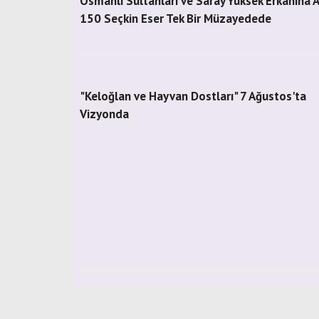
Osmanlı Sultanları ve Saray Yüksek Erkânına A
150 Seçkin Eser Tek Bir Müzayedede
"Keloğlan ve Hayvan Dostları" 7 Ağustos'ta
Vizyonda