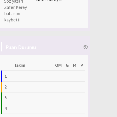
Puan Durumu
Takım
OM
G
M
P
1
2
3
4