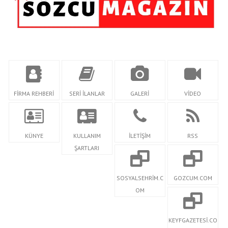
FİRMA REHBERİ
SERİ İLANLAR
GALERİ
VİDEO
KÜNYE
KULLANIM
İLETİŞİM
RSS
ŞARTLARI
SOSYALSEHRİM.C
GOZCUM.COM
OM
KEYFGAZETESİ.CO